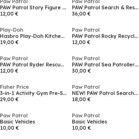
Paw Patrol
Paw Patrol
PAW Patrol Story Figure Pack Assortment
PAW Patrol Search & Rescue Chase Cruiser Vehicle
12,00 €
36,00 €
Play-Doh
Paw Patrol
Hasbro Play-Doh Kitchen Creations Magic Mixer
PAW Patrol Rocky Recycle Truck
19,00 €
12,00 €
Paw Patrol
Paw Patrol
PAW Patrol Ryder Rescue ATV Vehicle
PAW Patrol Sea Patroller Playset with Chase and Shark Figure
12,00 €
30,00 €
Fisher Price
Paw Patrol
3-in-1 Activity Gym Pre-School Toy
NEW! PAW Patrol Search & Rescue Vehicle Assortment
29,00 €
18,00 €
Paw Patrol
Paw Patrol
Basic Vehicles
Basic Vehicles
10,00 €
10,00 €