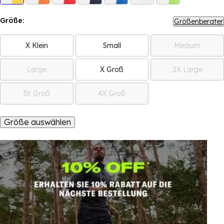
Größe:
Größenberater
X Klein
Small
Medium
Large
X Groß
2X Large
3X Groß
4X Groß
Größe auswählen