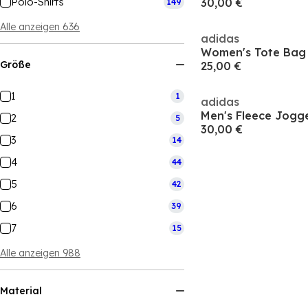
Polo-Shirts
30,00 €
149
Alle anzeigen 636
adidas
Women's Tote Bag
Größe
25,00 €
1
1
adidas
Men's Fleece Jogg
2
5
30,00 €
3
14
4
44
5
42
6
39
7
15
Alle anzeigen 988
Material