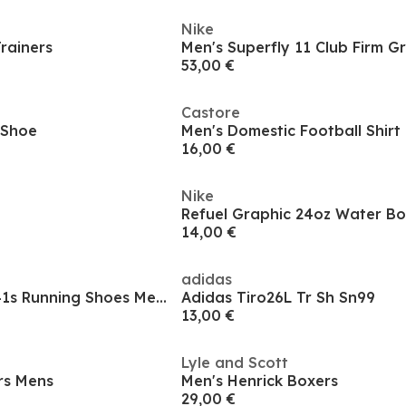
Nike
rainers
53,00 €
Castore
 Shoe
Men's Domestic Football Shirt
16,00 €
Nike
Refuel Graphic 24oz Water Bo
14,00 €
adidas
Pegasus Premium 41s Running Shoes Mens
Adidas Tiro26L Tr Sh Sn99
13,00 €
Lyle and Scott
rs Mens
Men's Henrick Boxers
29,00 €