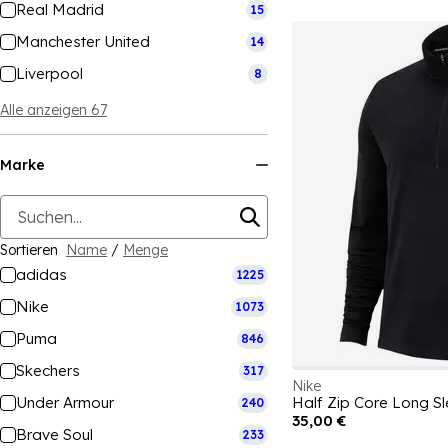
Real Madrid
15
Manchester United
14
Liverpool
8
Alle anzeigen 67
Marke
Sortieren
Name
/
Menge
adidas
1225
Nike
1073
Puma
846
Skechers
317
Nike
Under Armour
Half Zip Core Long S
240
35,00 €
Brave Soul
233