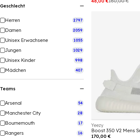
48,00 €
160,00 €
Geschlecht
Herren
2797
Damen
2059
Unisex Erwachsene
1055
Jungen
1029
Unisex Kinder
998
Mädchen
407
Teams
Arsenal
54
Manchester City
28
Bournemouth
17
Yeezy
Boost 350 V2 Mens S
Rangers
16
170,00 €