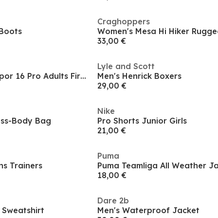
Craghoppers
Boots
Women's Mesa Hi Hiker Rugge
33,00 €
Lyle and Scott
Zoom Mercurial Vapor 16 Pro Adults Firm Ground Football Boots
Men's Henrick Boxers
29,00 €
Nike
oss-Body Bag
Pro Shorts Junior Girls
21,00 €
Puma
ns Trainers
18,00 €
Dare 2b
 Sweatshirt
Men's Waterproof Jacket