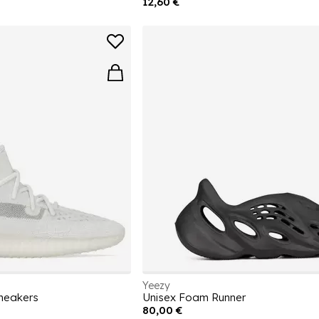
12,60 €
Yeezy
neakers
Unisex Foam Runner
80,00 €