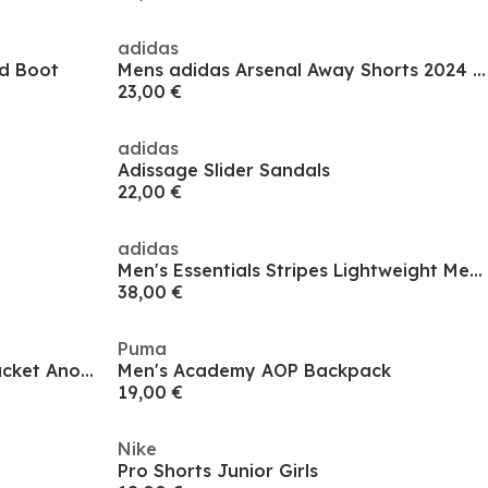
adidas
d Boot
Mens adidas Arsenal Away Shorts 2024 2025
23,00 €
adidas
Adissage Slider Sandals
22,00 €
adidas
Men's Essentials Stripes Lightweight Mesh Lined Windbreaker
38,00 €
Puma
Puma Teamliga All Weather Jacket Anorak Mens
Men's Academy AOP Backpack
19,00 €
Nike
Pro Shorts Junior Girls