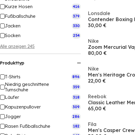
Kurze Hosen
416
Lonsdale
Fußballschuhe
379
Contender Boxing 
30,00 €
Jacken
330
Socken
254
Nike
Alle anzeigen 245
80,00 €
Produkttyp
Nike
Men's Heritage Cr
T-Shirts
896
22,00 €
Niedrig geschnittene
359
Turnschuhe
Reebok
Läufer
318
Classic Leather Me
Kapuzenpullover
309
65,00 €
Jogger
286
Fila
Rasen Fußballschuhe
182
Men's Casper Crew