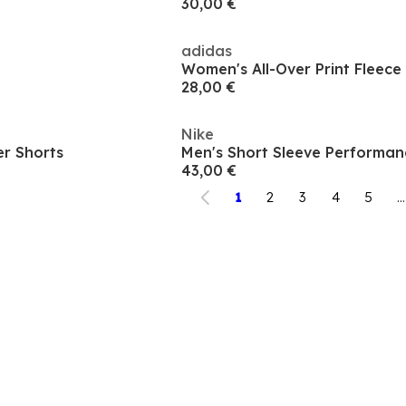
30,00 €
adidas
Women's All-Over Print Fleece
28,00 €
Nike
er Shorts
43,00 €
1
2
3
4
5
...