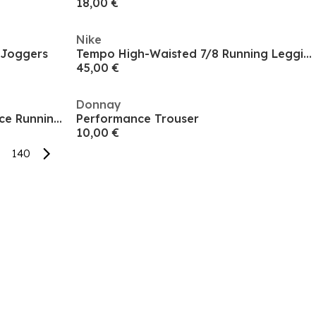
18,00 €
Nike
 Joggers
Tempo High-Waisted 7/8 Running Leggings Womens
45,00 €
Donnay
Men's Short Sleeve Performance Running Top
Performance Trouser
10,00 €
140