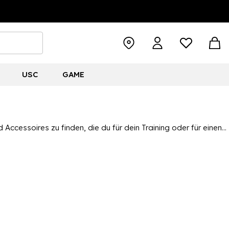
USC
GAME
 Accessoires zu finden, die du für dein Training oder für einen
 oder um ein komplettes Outfit für deinen nächsten Ausflug
ualität und Komfort stehen. Mit Optionen für Herren, Damen und
 die besten Schnäppchen auf Sportartikel bei Sports Direct!.