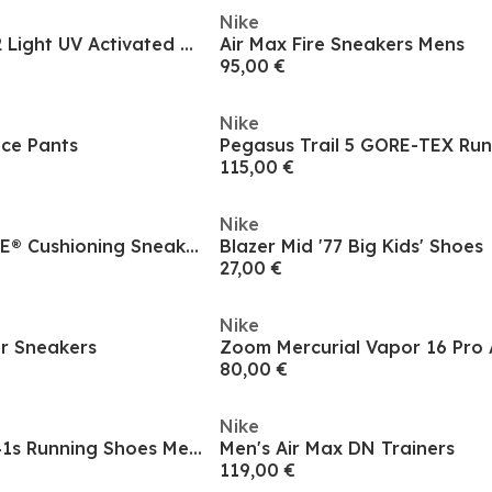
Nike
Men's Boost 350 V2 Light UV Activated Colour-Changing Sneakers
Air Max Fire Sneakers Mens
95,00 €
Nike
ece Pants
115,00 €
Nike
Men's 500 adiPRENE® Cushioning Sneakers
Blazer Mid '77 Big Kids' Shoes
27,00 €
Nike
or Sneakers
80,00 €
Nike
Pegasus Premium 41s Running Shoes Mens
Men's Air Max DN Trainers
119,00 €