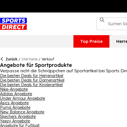
Top Preise
Herr
Zurück
/
Startseite
/
Verkauf
Angebote für Sportprodukte
Verpasse nicht die Schnäppchen auf Sportartikel bei Sports Direc
entspannten, bequemen Look brauchst. Wir bieten dir eine große
Die besten Deals für Herrenartikel
Die besten Deals für Damenartikel
zusammenzustellen.Nutze die tollen Preisvorteile auf Top-Mar
Die besten Deals für Kinderartikel
Kinder kann die ganze Familie von diesen fantastischen Gelegen
Nike-Angebote
Adidas Angebote
Under Armour Angebote
Asics Angebote
Puma Angebote
New Balance Angebote
Skechers Angebote
Yeezy Angebote
Angebote für Fußball