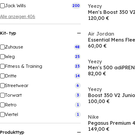
Jack Wills
Yeezy
200
Alle anzeigen 406
120,00 €
Kit- typ
Air Jordan
Essential Mens Fle
60,00 €
Zuhause
48
Weg
25
Yeezy
Fitness & Training
23
82,00 €
Dritte
14
Streetwear
6
Yeezy
Torwart
Boost 350 V2 Juni
3
100,00 €
Retro
1
Viertel
1
Nike
149,00 €
Produkttyp