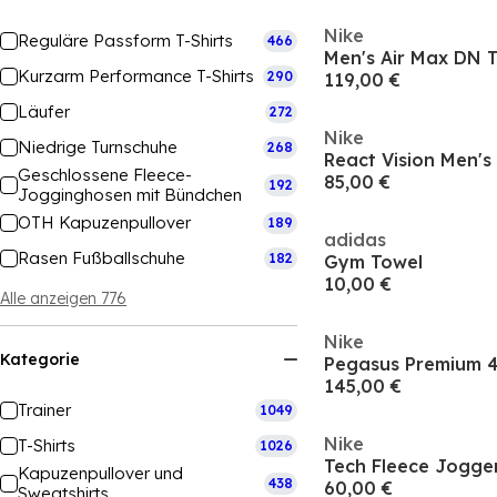
Nike
Reguläre Passform T-Shirts
466
Men's Air Max DN T
Kurzarm Performance T-Shirts
290
119,00 €
Läufer
272
Nike
Niedrige Turnschuhe
268
React Vision Men's
Geschlossene Fleece-
85,00 €
192
Jogginghosen mit Bündchen
OTH Kapuzenpullover
189
adidas
Rasen Fußballschuhe
182
Gym Towel
10,00 €
Alle anzeigen 776
Nike
Kategorie
145,00 €
Trainer
1049
Nike
T-Shirts
1026
Tech Fleece Jogge
Kapuzenpullover und
438
60,00 €
Sweatshirts