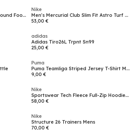
Nike
Men's Superfly 11 Club Firm Ground Football Boots
Men's Mercurial Club Slim Fit Astro Turf Football Boot
53,00 €
adidas
Adidas Tiro26L Trpnt Sn99
25,00 €
Puma
ttle
Puma Teamliga Striped Jersey T-Shirt Mens
9,00 €
Nike
Sportswear Tech Fleece Full-Zip Hoodie Juniors
58,00 €
Nike
Structure 26 Trainers Mens
70,00 €