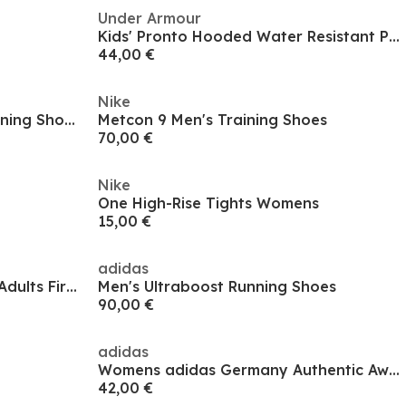
Under Armour
Kids' Pronto Hooded Water Resistant Padded Gilet
44,00 €
Nike
Pegasus Trail 5 GORE-TEX Running Shoes Mens
Metcon 9 Men's Training Shoes
70,00 €
Nike
One High-Rise Tights Womens
15,00 €
adidas
Zoom Mercurial Vapor 16 Pro Adults Firm Ground Football Boots
Men's Ultraboost Running Shoes
90,00 €
adidas
Womens adidas Germany Authentic Away Shirt 2023
42,00 €