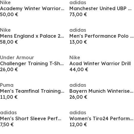
Nike
adidas
Academy Winter Warrior Drill Top
Manchester United UBP Doubleknit Tracksuit Top Mens
50,00 €
73,00 €
Nike
adidas
Mens England x Palace 2026 Pre-Match Short Sleeve Jersey
Men's Performance Polo Shirt
58,00 €
13,00 €
Under Armour
Nike
Challenger Training T-Shirt Womens
Acad Winter Warrior Drill
26,00 €
44,00 €
Puma
adidas
Men's Teamfinal Training Short-Sleeve Performance T-Shirt
Bayern Munich Winterised Vest 24/25 Mens
11,00 €
26,00 €
adidas
adidas
Men's Short Sleeve Performance T-Shirt
Women's Tiro24 Performance Polo Shirt
7,50 €
12,00 €