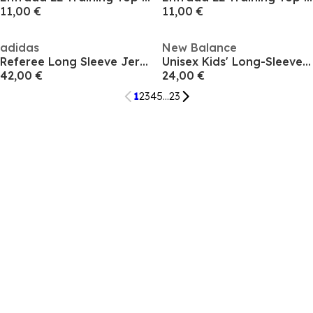
11,00 €
11,00 €
adidas
New Balance
Referee Long Sleeve Jersey Adults
Unisex Kids' Long-Sleeve Performance T-Shirt
42,00 €
24,00 €
1
2
3
4
5
...
23