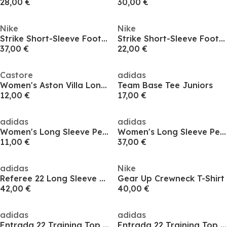
28,00 €
30,00 €
Nike
Nike
Strike Short-Sleeve Football Top Adults
Strike Short-Sleeve Football Top Adults
37,00 €
22,00 €
Castore
adidas
Women's Aston Villa Long Sleeve Licensed T-Shirt
Team Base Tee Juniors
12,00 €
17,00 €
adidas
adidas
Women's Long Sleeve Performance T-Shirt
Women's Long Sleeve Performance T-Shirt
11,00 €
37,00 €
adidas
Nike
Referee 22 Long Sleeve Shirt Womens
Gear Up Crewneck T-Shirt
42,00 €
40,00 €
adidas
adidas
Entrada 22 Training Top Womens
Entrada 22 Training Top Womens