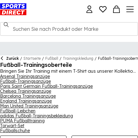
Zurück
/
Startseite
/
Fußball
/
Trainingskleidung
/
Fußball-Trainingsobert
Fußball-Trainingsoberteile
Bringen Sie Ihr Training mit einem T-Shirt aus unserer Kollektion
von Fußball-Trainingsoberteilen auf die nächste Stufe, das
Arsenal Trainingsanzüge
Fußball-Trainingsanzüge
entwickelt wurde, um Ihnen zu helfen, Ihr Spiel mit moderner
Paris Saint Germain Fußball-Trainingsanzüge
Technologie und bequemen Stoffen zu verbessern. Unsere
Chelsea Trainingsanzüge
Auswahl an Trainings-T-Shirts für Kinder und Erwachsene
Barcelona Trainingsanzüge
stammt von großen Namen wie
Nike
,
adidas
,
PUMA
,
Under
England Trainingsanzüge
Armour
und
New Balance
, mit reichlich schweißableitender
Man United Trainingsanzüge
Technologie, um Ihren Körper kühl und trocken zu halten,
Fußball-Leibchen
während Sie trainieren. Sie finden eine Vielzahl von eleganten
adidas Fußball-Trainingsbekleidung
Farbkombinationen und Designs, einschließlich der von
PUMA Fußballtraining
Torwart-Set
beliebten Fußballmannschaften.
Fußballschuhe