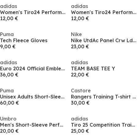
adidas
adidas
Women's Tiro24 Performance Polo Shirt
Women's Tiro24 Performance Polo Shirt
12,00 €
12,00 €
Puma
Nike
Tech Fleece Gloves
Nike UtdAc Panel Crw Ld54
9,00 €
23,00 €
adidas
adidas
Euro 2024 Official Emblem T-Shirt Mens
TEAM BASE TEE Y
36,00 €
22,00 €
Puma
Castore
Unisex Adults Short-Sleeve Performance T-Shirt
Rangers Training T-shirt 2022 2023 Juniors
60,00 €
30,00 €
Umbro
adidas
Men's Short-Sleeve Performance T-Shirt
Tiro 25 Competition Training T-Shirt Mens
20,00 €
25,00 €