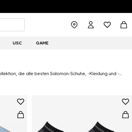
USC
GAME
llektion, die alle besten Salomon-Schuhe, -Kleidung und -
t, und wir führen die besten Salomon-Wanderschuhe und
sierung auf Trailrunning, während die Salomon-