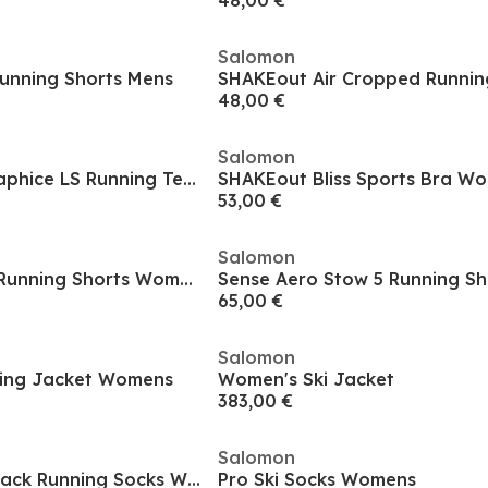
48,00 €
Salomon
unning Shorts Mens
48,00 €
Salomon
SHAKEout Core Graphice LS Running Tee Mens
SHAKEout Bliss Sports Bra W
53,00 €
Salomon
Sense Aero Split 3 Running Shorts Womens
Sense Aero Stow 5 Running Sh
65,00 €
Salomon
ning Jacket Womens
Women's Ski Jacket
383,00 €
Salomon
Hornet Quarter 2 Pack Running Socks Womens
Pro Ski Socks Womens