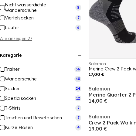
Nicht wasserdichte
8
Wanderschuhe
Viertelsocken
7
Läufer
6
Alle anzeigen 27
Kategorie
Salomon
Merino Crew 2 Pack 
Trainer
56
17,00 €
Wanderschuhe
40
Socken
Salomon
24
Spezialsocken
12
14,00 €
T-Shirts
7
Salomon
Taschen und Reisetaschen
7
Crew 2 Pack Walki
Kurze Hosen
4
19,00 €