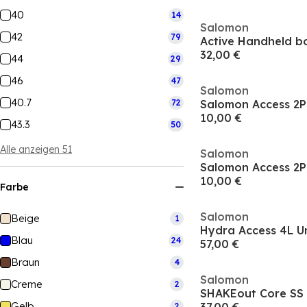
40
14
Salomon
42
79
Active Handheld bo
32,00 €
44
29
46
47
Salomon
40.7
72
Salomon Access 2P
10,00 €
43.3
50
Alle anzeigen 51
Salomon
Salomon Access 2P
10,00 €
Farbe
Salomon
Beige
1
Hydra Access 4L Un
Blau
24
57,00 €
Braun
4
Salomon
Creme
2
SHAKEout Core SS 
Gelb
2