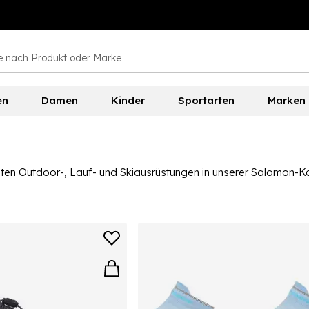
en
Damen
Kinder
Sportarten
Marken
gsten Outdoor-, Lauf- und Skiausrüstungen in unserer Salomon-Ko
at einige der fortschrittlichsten Outdoor-Schuhe auf dem Mark
rittliche Kollektion von Salomon-Laufschuhen mit ihrer Speziali
ocken umfasst.