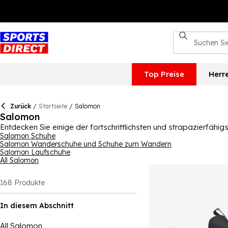
Top Preise
Herr
Zurück
/
Startseite
/
Salomon
Salomon
Entdecken Sie einige der fortschrittlichsten und strapazierfähi
Accessoires für Männer, Frauen und Kinder umfasst. Salomon h
Salomon Schuhe
Salomon Wanderschuhe und Schuhe zum Wandern
Wanderschuhe. Für die begeisterten Läufer haben wir die fortsch
Salomon Laufschuhe
Kleidungskollektion Outdoor-Jacken sowie bequeme Wanders
All Salomon
168
Produkte
In diesem Abschnitt
All Salomon