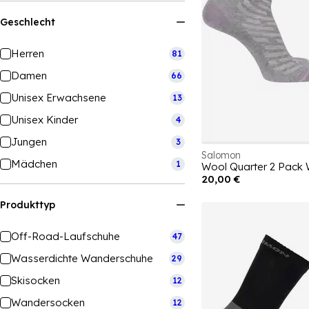
Geschlecht
Herren
81
Damen
66
Unisex Erwachsene
13
Unisex Kinder
4
Jungen
3
Salomon
Mädchen
1
Wool Quarter 2 Pack
20,00 €
Produkttyp
Off-Road-Laufschuhe
47
Wasserdichte Wanderschuhe
29
Skisocken
12
Wandersocken
12