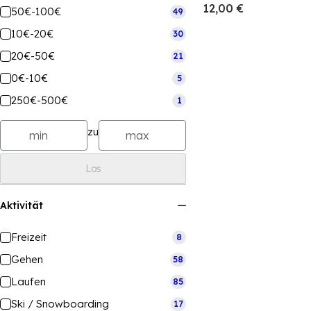
12,00 €
50€-100€
49
10€-20€
30
20€-50€
21
0€-10€
5
250€-500€
1
zu
Los
Aktivität
Freizeit
8
Gehen
58
Laufen
85
Ski / Snowboarding
17