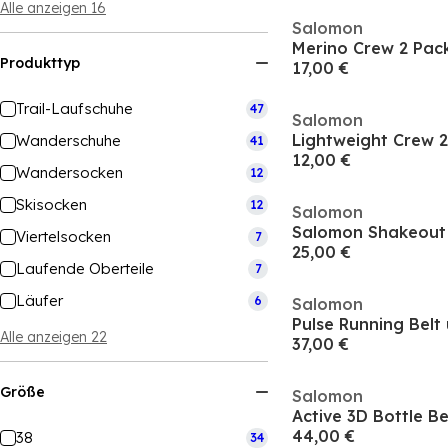
Alle anzeigen 16
Salomon
Merino Crew 2 Pac
Produkttyp
17,00 €
Trail-Laufschuhe
47
Salomon
Wanderschuhe
41
12,00 €
Wandersocken
12
Skisocken
12
Salomon
Salomon Shakeout 
Viertelsocken
7
25,00 €
Laufende Oberteile
7
Läufer
6
Salomon
Pulse Running Belt 
Alle anzeigen 22
37,00 €
Größe
Salomon
Active 3D Bottle Be
44,00 €
38
34