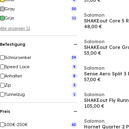
37,00 €
Grau
30
Salomon
Grün
11
SHAKEout Core 5 R
48,00 €
Alle anzeigen 12
Salomon
Befestigung
53,00 €
Schnürsenkel
39
Speed Lace
9
Salomon
Anhalten
8
57,00 €
Zip
5
Tunnelzug
Salomon
1
SHAKEout Fly Run
105,00 €
Preis
Salomon
100€-250€
62