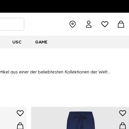
USC
GAME
tikel aus einer der beliebtesten Kollektionen der Welt
osen und Sweatshirts, die alle gefragtesten Produkte aus der
 Bedürfnisse zu finden. Für die gesamte Kollektion, shoppe