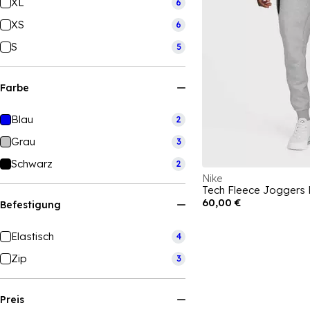
XL
6
XS
6
S
5
Farbe
Blau
2
Grau
3
Schwarz
2
Nike
Tech Fleece Joggers
60,00 €
Befestigung
Elastisch
4
Zip
3
Preis