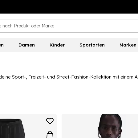
en
Damen
Kinder
Sportarten
Marken
eine Sport-, Freizeit- und Street-Fashion-Kollektion mit einem Ar
für Herren, einschließlich Trainingsanzügen, Hoodies, Joggingh
n durchstöberst, um das ideale Tech Fleece für Herren für deine