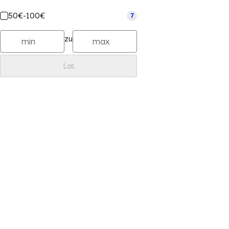
50€-100€
7
zu
Los