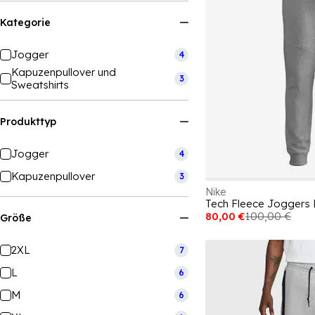
Kategorie
Jogger
4
Kapuzenpullover und
3
Sweatshirts
Produkttyp
Jogger
4
Kapuzenpullover
3
Nike
Tech Fleece Joggers
80,00 €
100,00 €
Größe
2XL
7
L
6
M
6