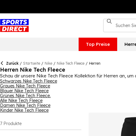
Top Preise
Herr
Zurück
/
Startseite
/
Nike
/
Nike Tech Fleece
/
Herren
Herren Nike Tech Fleece
Schau dir unsere Nike Tech Fleece Kollektion für Herren an, um d
aufzuwerten. Wir haben eine gute Auswahl an Nike Tech Fleece 
Schwarzes Nike Tech Fleece
Graues Nike Tech Fleece
Kollektion abdecken. Stelle sicher, dass du verschiedene Farbe
Blauer Nike Tech Fleece
Nike
für Herren, Damen und Kinder.
Grünes Nike Tech Fleece.
Alle Nike Tech Fleece
Damen Nike Tech Fleece
Kinder Nike Tech Fleece
7
Produkte