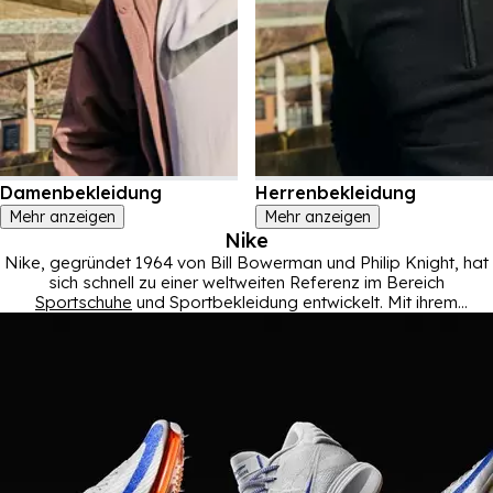
Damenbekleidung
Herrenbekleidung
Mehr anzeigen
Mehr anzeigen
Nike
Nike, gegründet 1964 von Bill Bowerman und Philip Knight, hat
sich schnell zu einer weltweiten Referenz im Bereich
Sportschuhe
und Sportbekleidung entwickelt. Mit ihrem
ikonischen Swoosh-Logo und dem berühmten Slogan "Just Do
It" verkörpert die Marke sowohl Leistung als auch Innovation.
Die Geschichte von Nike ist geprägt von bedeutenden
Fortschritten, wie der Einführung der Air Jordan- und
Air Max
-
Serien, die weiterhin Trends im Basketball, Running und
Lifestyle setzen. Bekannt für ihre eindrucksvollen
Werbekampagnen und das Sponsoring legendärer Athleten
wie Michael Jordan und Cristiano Ronaldo, hat Nike eine
einzigartige Verbindung zwischen Sport, Mode und Kultur