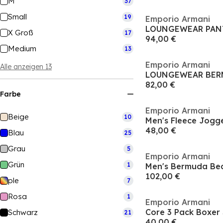
M
37
Small
19
Emporio Armani
LOUNGEWEAR PAN
X Groß
17
94,00 €
Medium
13
Emporio Armani
Alle anzeigen 13
LOUNGEWEAR BER
82,00 €
Farbe
Emporio Armani
Beige
10
Men's Fleece Jogg
48,00 €
Blau
25
Grau
5
Emporio Armani
Grün
1
102,00 €
ple
7
Rosa
1
Emporio Armani
Core 3 Pack Boxer 
Schwarz
21
40,00 €