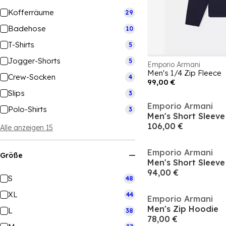
Kofferräume
29
Badehose
10
T-Shirts
5
Jogger-Shorts
5
Emporio Armani
Men's 1/4 Zip Fleece
Crew-Socken
4
99,00 €
Slips
3
Emporio Armani
Polo-Shirts
3
Men's Short Sleeve 
106,00 €
Alle anzeigen 15
Emporio Armani
Größe
Men's Short Sleeve 
94,00 €
S
48
XL
44
Emporio Armani
Men's Zip Hoodie
L
38
78,00 €