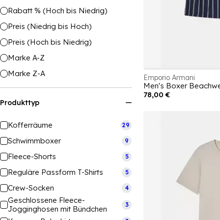
Rabatt % (Hoch bis Niedrig)
Preis (Niedrig bis Hoch)
Preis (Hoch bis Niedrig)
Marke A-Z
Marke Z-A
Emporio Armani
Men's Boxer Beachwe
78,00 €
Produkttyp
Kofferräume
29
Schwimmboxer
9
Fleece-Shorts
5
Reguläre Passform T-Shirts
5
Crew-Socken
4
Geschlossene Fleece-
3
Jogginghosen mit Bündchen