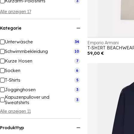
Kurzarm-Poloshirts
3
Alle anzeigen 17
Kategorie
Unterwäsche
34
Emporio Armani
T-SHIRT BEACHWEA
Schwimmbekleidung
10
59,00 €
Kurze Hosen
7
Socken
6
T-Shirts
5
Jogginghosen
3
Kapuzenpullover und
3
Sweatshirts
Alle anzeigen 11
Produkttyp