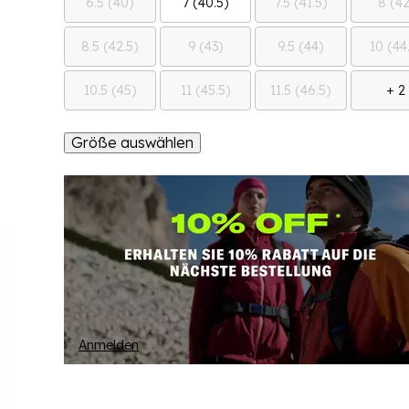
6.5 (40)
7 (40.5)
7.5 (41.5)
8 (42
8.5 (42.5)
9 (43)
9.5 (44)
10 (44
10.5 (45)
11 (45.5)
11.5 (46.5)
+ 2
Größe auswählen
Anmelden