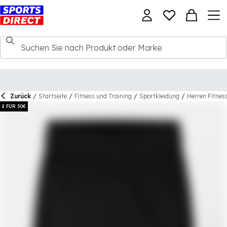
Zurück
/
Startseite
/
Fitness und Training
/
Sportkleidung
/
Herren Fitnes
2 FÜR 50€