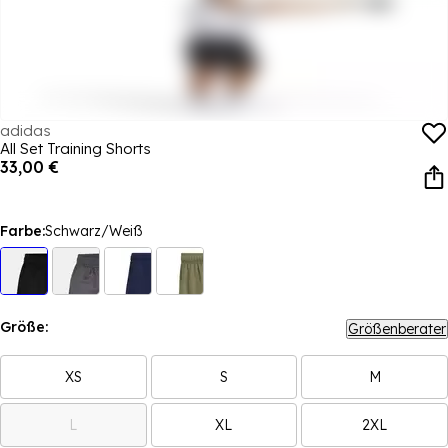
adidas
All Set Training Shorts
33,00 €
Farbe:
Schwarz/Weiß
Größe:
Größenberater
XS
S
M
L
XL
2XL