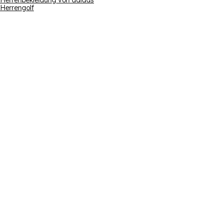
Herrenbekleidung von adidas
Herrengolf