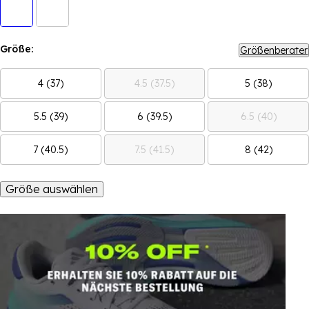
Größe:
Größenberater
4 (37)
4.5 (37.5)
5 (38)
5.5 (39)
6 (39.5)
6.5 (40)
7 (40.5)
7.5 (41.5)
8 (42)
Größe auswählen