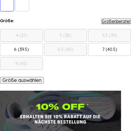
Größe:
Größenberater
4 (37)
5 (38)
5.5 (39)
6 (39.5)
6.5 (40)
7 (40.5)
8 (42)
Größe auswählen