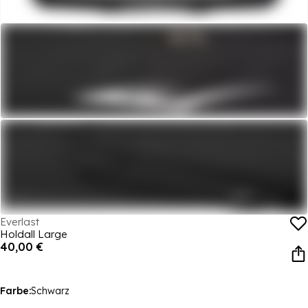
Everlast
Holdall Large
40,00 €
Farbe:
Schwarz