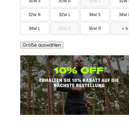
30W S
30W R
30W L
32W 
32W R
32W L
34W S
34W 
34W L
36W S
36W R
+ 6
Größe auswählen
Anmelden