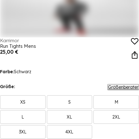
Karrimor
Run Tights Mens
25,00 €
Farbe:
Schwarz
Größe:
Größenberater
XS
S
M
L
XL
2XL
3XL
4XL