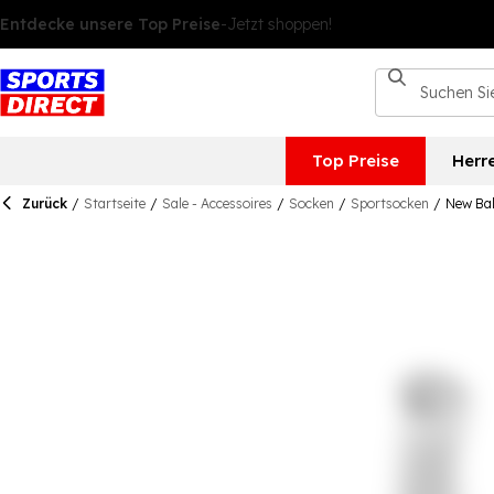
Top Preise
Herr
Zurück
/
Startseite
/
Sale - Accessoires
/
Socken
/
Sportsocken
/
New Bal