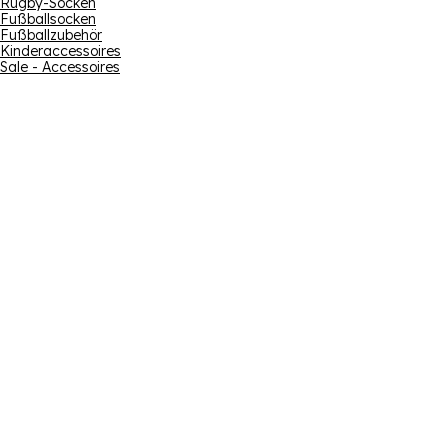
Rugby-Socken
Fußballsocken
Fußballzubehör
Kinderaccessoires
Sale - Accessoires
Abonnieren
E-Mail-Adress