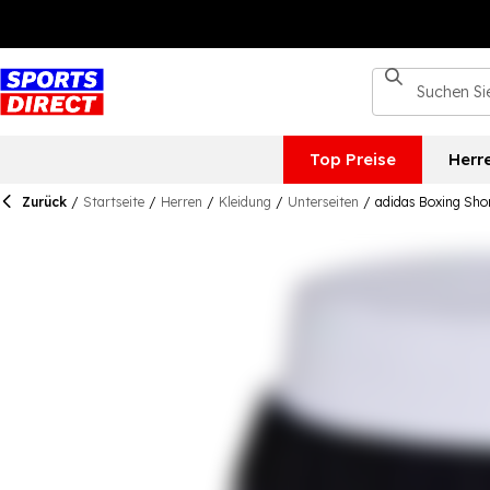
Top Preise
Herr
Zurück
/
Startseite
/
Herren
/
Kleidung
/
Unterseiten
/
adidas Boxing Sho