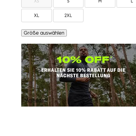
XS
S
M
L
XL
2XL
Größe auswählen
Anmelden