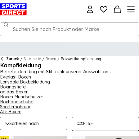
Zurück
/
Startseite
/
Boxen
/
Boxwettkampfkleidung
Kampfkleidung
Betrete den Ring mit Stil dank unserer Auswahl an
Boxbekleidung für Kämpfe und Training. Die Kollektion stammt
Everlast Boxen
Lonsdale Boxbekleidung
von den größten und vertrauenswürdigsten Marken im Sport
Boxingstiefel
wie Everlast, Lonsdale und adidas und bietet eine große
adidas Boxen
Auswahl an Westen und Shorts. Es gibt auch lässigere Stile für
Boxen Mundschützer
das Training im Fitnessstudio sowie klassische Box-Looks.
Boxhandschuhe
Sporternährung
Alle Boxen
Sortieren nach
Filter
DEAL