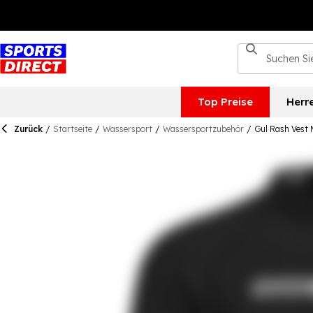
Top Preise
Herr
Zurück
/
Startseite
/
Wassersport
/
Wassersportzubehör
/
Gul Rash Vest