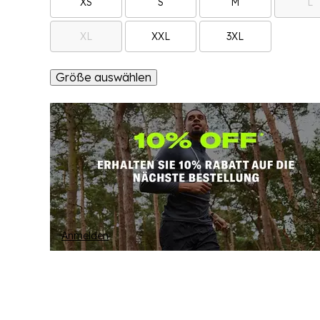
XS
S
M
L
XL
XXL
3XL
Größe auswählen
Anmelden