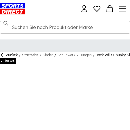
Zurück
/
Startseite
/
Kinder
/
Schuhwerk
/
Jungen
/
Jack Wills Chunky Sl
2 FÜR 22€