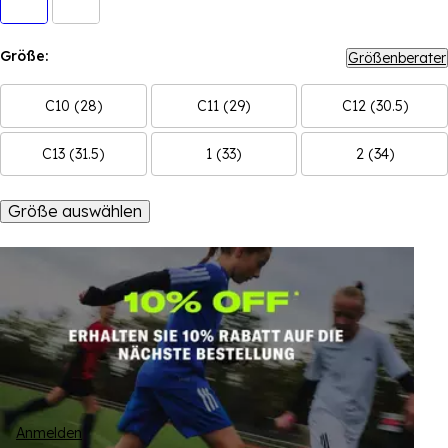
Größe:
Größenberater
C10 (28)
C11 (29)
C12 (30.5)
C13 (31.5)
1 (33)
2 (34)
Größe auswählen
Anmelden