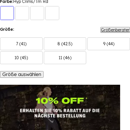
Farbe:
Hyp Crims/Tm Rd
Größe:
Größenberater
7 (41)
8 (42.5)
9 (44)
10 (45)
11 (46)
Größe auswählen