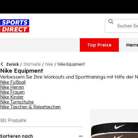
Top Preise
Herr
Zurück
/
Startseite
/
Nike
/
Nike Equipment
Nike Equipment
Verbessern Sie Ihre Workouts und Sporttrainings mit Hilfe der 
Fitnessstudio-Workout-Ausrüstung suchen, Nike ist immer eine 
Nike Fußball
Nike Herren
Laufarmbändern bis hin zu Fußbällen, Schienbeinschonern und 
Nike Frauen
Männer, Frauen und Kinder.
Nike Kinder
Nike Turnschuhe
Nike Taschen & Reisetaschen
181
Produkte
Sortieren nach