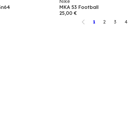
Nike
Sn64
MKA 53 Football
25,00 €
1
2
3
4