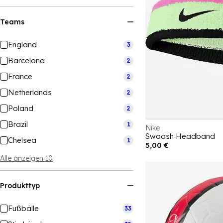
Teams
England
3
Barcelona
2
France
2
Netherlands
2
Poland
2
Brazil
1
Nike
Swoosh Headband
Chelsea
1
5,00 €
Alle anzeigen 10
Produkttyp
Fußbälle
33