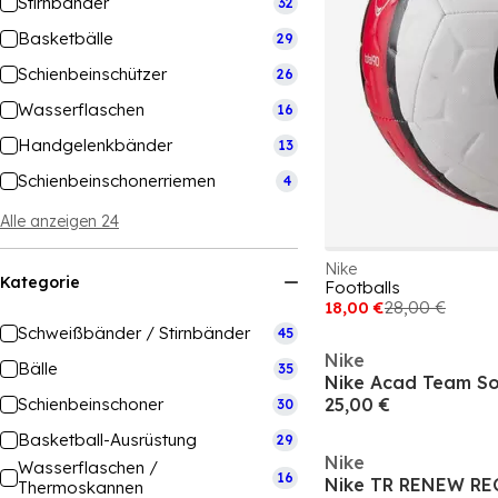
Stirnbänder
32
Basketbälle
29
Schienbeinschützer
26
Wasserflaschen
16
Handgelenkbänder
13
Schienbeinschonerriemen
4
Alle anzeigen 24
Nike
Kategorie
Footballs
18,00 €
28,00 €
Schweißbänder / Stirnbänder
45
Nike
Bälle
35
Nike Acad Team So
Schienbeinschoner
25,00 €
30
Basketball-Ausrüstung
29
Nike
Wasserflaschen /
16
Nike TR RENEW RE
Thermoskannen