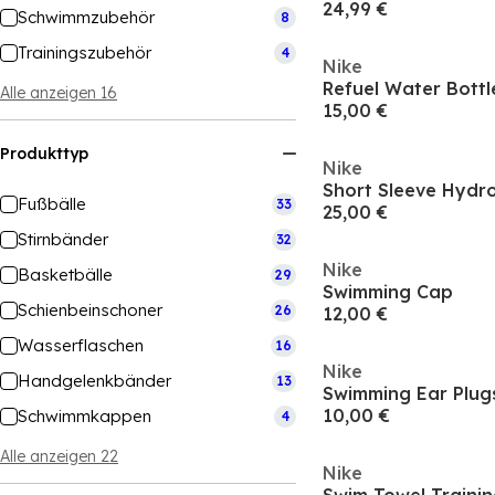
24,99 €
Schwimmzubehör
8
Trainingszubehör
4
Nike
Refuel Water Bottl
Alle anzeigen 16
15,00 €
Produkttyp
Nike
Short Sleeve Hydr
Fußbälle
33
25,00 €
Stirnbänder
32
Nike
Basketbälle
29
Swimming Cap
Schienbeinschoner
26
12,00 €
Wasserflaschen
16
Nike
Handgelenkbänder
13
Swimming Ear Plug
10,00 €
Schwimmkappen
4
Alle anzeigen 22
Nike