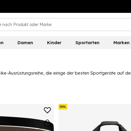
en
Damen
Kinder
Sportarten
Marken
Nike-Ausrüstungsreihe, die einige der besten Sportgeräte auf d
gute Wahl mit jahrelanger Erfahrung auf diesem Gebiet. Wir fü
Ballpumpen, alle mit dem Nike Swoosh als Qualitätsstempel ver
DEAL