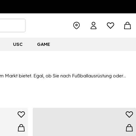
USC
GAME
em Markt bietet. Egal, ob Sie nach Fußballausrüstung oder
hren alles von Nike-Wasserflaschen, Schweißbändern und
sehen. Für die gesamte Kollektion, shoppen Sie
Nike
für