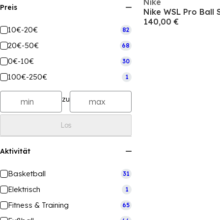
Nike
Preis
Nike WSL Pro Ball 
140,00 €
10€-20€
82
20€-50€
68
0€-10€
30
100€-250€
1
zu
Los
Aktivität
Basketball
31
Elektrisch
1
Fitness & Training
65