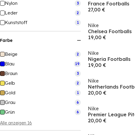
Nylon
France Footballs
3
27,00 €
Leder
2
Kunststoff
1
Nike
Chelsea Footballs
19,00 €
Farbe
Nike
Beige
2
Nigeria Footballs
Blau
19
19,00 €
Braun
3
Nike
Gelb
2
Netherlands Footb
Gold
20,00 €
1
Grau
6
Nike
Grün
6
Premier League Pit
20,00 €
Alle anzeigen 16