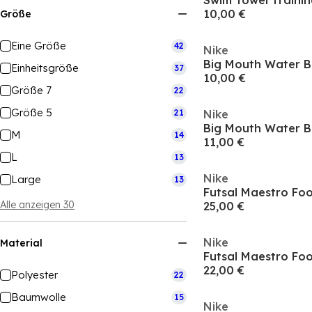
Swim Towel Trainin
10,00 €
Größe
Eine Größe
42
Nike
Big Mouth Water B
Einheitsgröße
37
10,00 €
Größe 7
22
Größe 5
21
Nike
Big Mouth Water B
M
14
11,00 €
L
13
Nike
Large
13
Futsal Maestro Foo
Alle anzeigen 30
25,00 €
Nike
Material
Futsal Maestro Foo
22,00 €
Polyester
22
Baumwolle
15
Nike