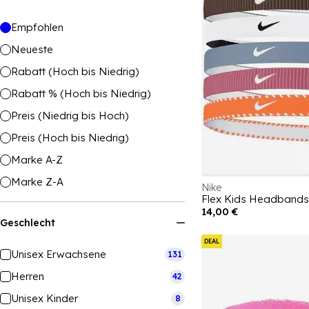
Empfohlen
Neueste
Rabatt (Hoch bis Niedrig)
Rabatt % (Hoch bis Niedrig)
Preis (Niedrig bis Hoch)
Preis (Hoch bis Niedrig)
Marke A-Z
Marke Z-A
Nike
Flex Kids Headbands
14,00 €
Geschlecht
DEAL
Unisex Erwachsene
131
Herren
42
Unisex Kinder
8