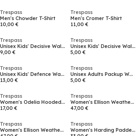
Trespass
Trespass
Men's Chowder T-Shirt
Men's Cromer T-Shirt
10,00 €
11,00 €
Trespass
Trespass
Unisex Kids' Decisive Walking Trousers
Unisex Kids' Decisive Walking Trousers
9,00 €
5,00 €
Trespass
Trespass
Unisex Kids' Defence Walking Trousers
Unisex Adults Packup Waterproof Trousers
13,00 €
5,00 €
Trespass
Trespass
Women's Odelia Hooded Full Zip Fleece
Women's Ellison Weather-Resistant Tailored Fit Softshell Jacket
17,00 €
47,00 €
Trespass
Trespass
Women's Ellison Weather-Resistant Tailored Fit Softshell Jacket
Women's Harding Padded Weather-Resistant Quilted Insulated Puffer Jacket